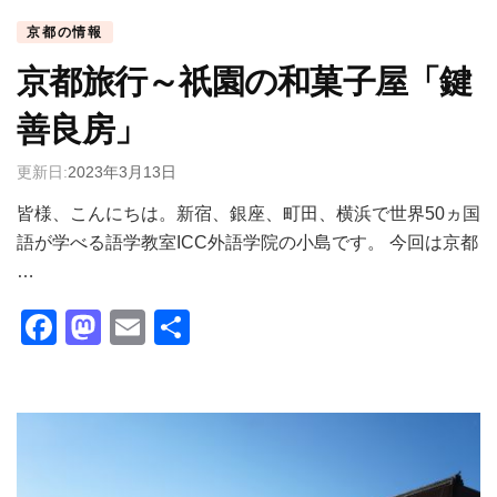
京都の情報
京都旅行～祇園の和菓子屋「鍵
善良房」
更新日:
2023年3月13日
皆様、こんにちは。新宿、銀座、町田、横浜で世界50ヵ国
語が学べる語学教室ICC外語学院の小島です。 今回は京都
…
Facebook
Mastodon
Email
共
有