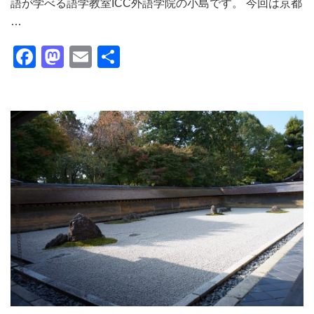
語が学べる語学教室ICC外語学院の小島です。 今回は京都
…
Facebook
Mastodon
Email
共
有