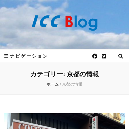
世界50ヵ国語
世界50ヵ国語の言語が学べるアットホームで、フレキシブルな語学学校 ICC外
語学院がお届けする 世界各国の最新情報をお届けします。
ICC外語学院の
ナビゲーション
公式ブログ
カテゴリー:
京都の情報
ホーム
/
京都の情報