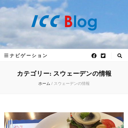
世界50ヵ国語
世界50ヵ国語の言語が学べるアットホームで、フレキシブルな語学学校 ICC外
語学院がお届けする 世界各国の最新情報をお届けします。
ICC外語学院の
ナビゲーション
カテゴリー:
公式ブログ
スウェーデンの情報
ホーム
/
スウェーデンの情報