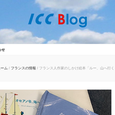
語 ICC外語学院
学学校 ICC外語学院がお届けする 世界各国の最新情報をお届けします。
わせ
ホーム
/
フランスの情報
/
フランス人作家のしかけ絵本「ルー、山へ行く