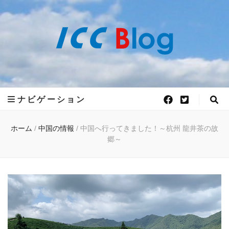
世界50ヵ国語
世界50ヵ国語の言語が学べるアットホームで、フレキシブルな語学学校 ICC外
語学院がお届けする 世界各国の最新情報をお届けします。
ICC外語学院の
ナビゲーション
公式ブログ
ホーム
/
中国の情報
/
中国へ行ってきました！～杭州 龍井茶の故
郷～