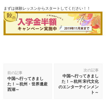
まずは体験レッスンからスタートしてください！！
投
次の記事
稿
前の記事
中国へ行ってきまし
中国へ行ってきまし
ナ
た！～杭州 宋代文化
た！～杭州・世界遺産
ビ
のエンターテインメン
西湖～
ゲ
ト～
ー
シ