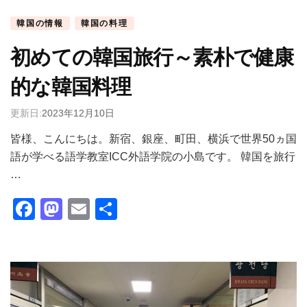
韓国の情報
韓国の料理
初めての韓国旅行～素朴で健康
的な韓国料理
更新日:
2023年12月10日
皆様、こんにちは。新宿、銀座、町田、横浜で世界50ヵ国
語が学べる語学教室ICC外語学院の小島です。 韓国を旅行
…
Facebook
Mastodon
Email
共
有