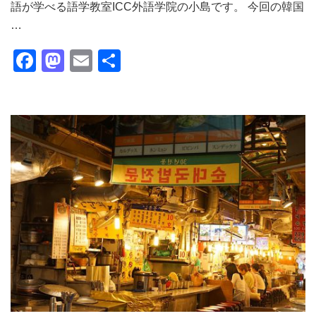
語が学べる語学教室ICC外語学院の小島です。 今回の韓国
…
Facebook
Mastodon
Email
共
有