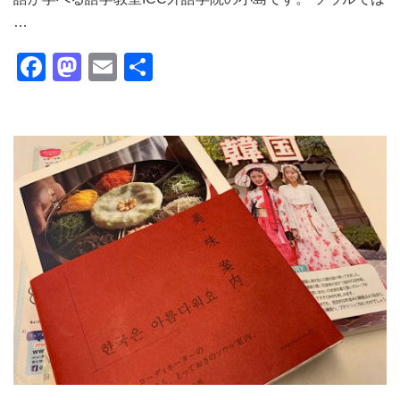
…
Facebook
Mastodon
Email
共
有