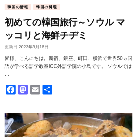
韓国の情報
韓国の料理
初めての韓国旅行～ソウル マ
ッコリと海鮮チヂミ
更新日:
2023年9月18日
皆様、こんにちは。新宿、銀座、町田、横浜で世界50ヵ国
語が学べる語学教室ICC外語学院の小島です。 ソウルでは
…
Facebook
Mastodon
Email
共
有