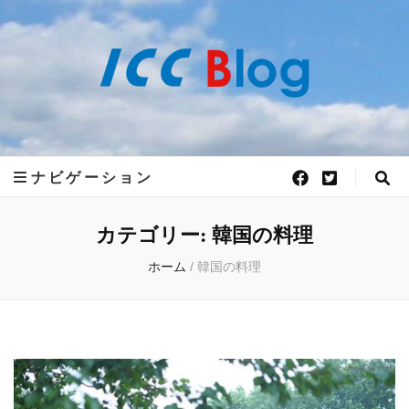
世界50ヵ国語
世界50ヵ国語の言語が学べるアットホームで、フレキシブルな語学学校 ICC外
語学院がお届けする 世界各国の最新情報をお届けします。
ICC外語学院の
ナビゲーション
公式ブログ
カテゴリー:
韓国の料理
ホーム
/
韓国の料理