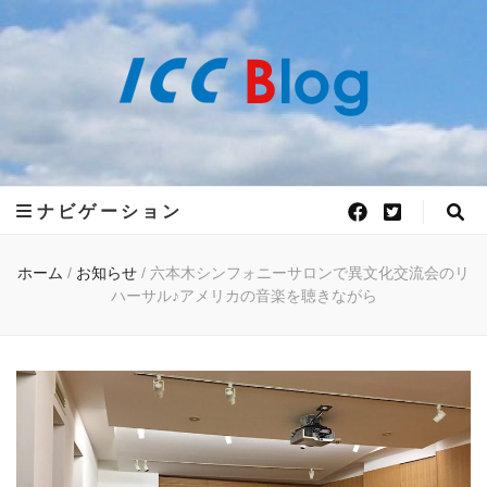
世界50ヵ国語
世界50ヵ国語の言語が学べるアットホームで、フレキシブルな語学学校 ICC外
語学院がお届けする 世界各国の最新情報をお届けします。
ICC外語学院の
ナビゲーション
公式ブログ
ホーム
/
お知らせ
/
六本木シンフォニーサロンで異文化交流会のリ
ハーサル♪アメリカの音楽を聴きながら