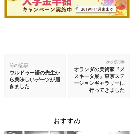
投
次の記事
稿
前の記事
オランダの美術家『メ
ウルドゥー語の先生か
ナ
スキータ展』東京ステ
ら美味しいデーツが届
ビ
ーションギャラリーに
きました
ゲ
行ってきました
ー
シ
ョ
ン
おすすめ