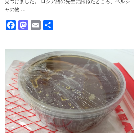
見つけました。 ロシア語の先生に訊ねたところ、ペルシ
ャの物 …
Facebook
Mastodon
Email
共
有