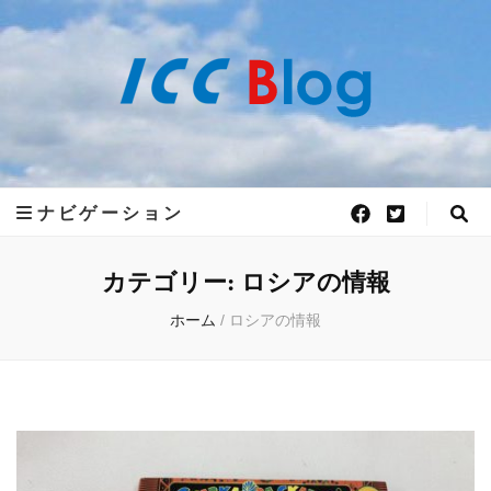
世界50ヵ国語
世界50ヵ国語の言語が学べるアットホームで、フレキシブルな語学学校 ICC外
語学院がお届けする 世界各国の最新情報をお届けします。
ICC外語学院の
ナビゲーション
公式ブログ
カテゴリー:
ロシアの情報
ホーム
/
ロシアの情報