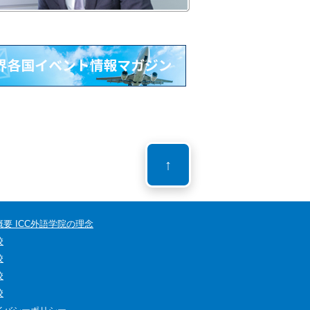
↑
要 ICC外語学院の理念
校
校
校
校