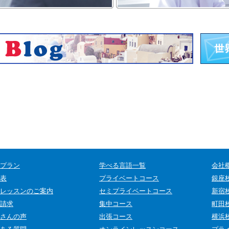
プラン
学べる言語一覧
会社概
表
プライベートコース
銀座
レッスンのご案内
セミプライベートコース
新宿
請求
集中コース
町田
さんの声
出張コース
横浜