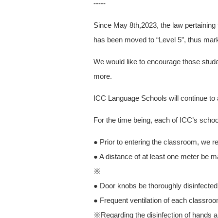
-----
Since May 8th,2023, the law pertaining 
has been moved to “Level 5”, thus markin
We would like to encourage those stude
more.
ICC Language Schools will continue to a
For the time being, each of ICC’s schoo
● Prior to entering the classroom, we
● A distance of at least one meter be mai
※
● Door knobs be thoroughly disinfected
● Frequent ventilation of each classroo
※Regarding the disinfection of hands an