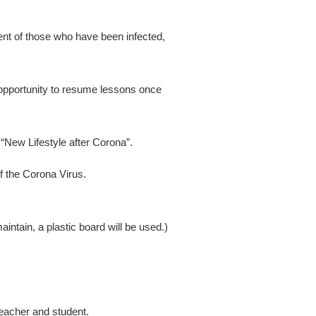
ment of those who have been infected,
 opportunity to resume lessons once
“New Lifestyle after Corona”.
f the Corona Virus.
aintain, a plastic board will be used.)
teacher and student.